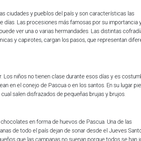
s ciudades y pueblos del país y son características las
ete días. Las procesiones más famosas por su importancia 
 puede ver una o varias hermandades. Las distintas cofradí
icas y capirotes, cargan los pasos, que representan dife
r. Los niños no tienen clase durante esos días y es costu
rean en el conejo de Pascua o en los santos. En su lugar pi
l cual salen disfrazados de pequeñas brujas y brujos.
s chocolates en forma de huevos de Pascua. Una de las
anas de todo el país dejan de sonar desde el Jueves Santo
ueños que las campanas no suenan porque todos se han i