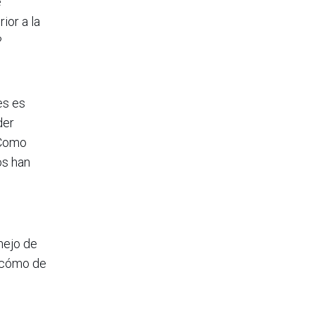
e
ior a la
?
es es
der
 Como
os han
nejo de
e cómo de