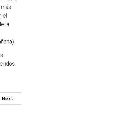
s más
n el
e la
ñana).
as
eridos.
Next