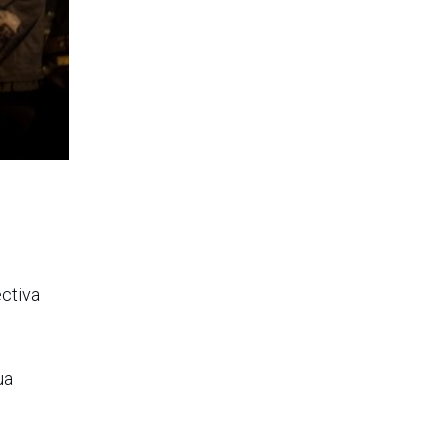
ectiva
ua