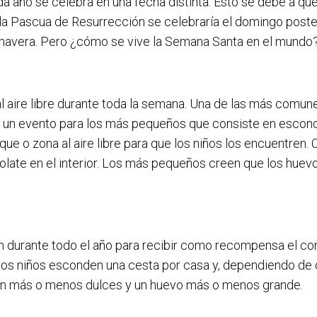
da año se celebra en una fecha distinta. Esto se debe a qu
e la Pascua de Resurrección se celebraría el domingo poster
rimavera. Pero ¿cómo se vive la Semana Santa en el mundo
l aire libre durante toda la semana. Una de las más comun
an un evento para los más pequeños que consiste en escon
que o zona al aire libre para que los niños los encuentren.
late en el interior. Los más pequeños creen que los huev
en durante todo el año para recibir como recompensa el co
, los niños esconden una cesta por casa y, dependiendo d
irán más o menos dulces y un huevo más o menos grande.