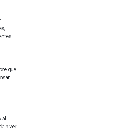
y
as,
rentes
mbre que
ensan
 al
do a ver