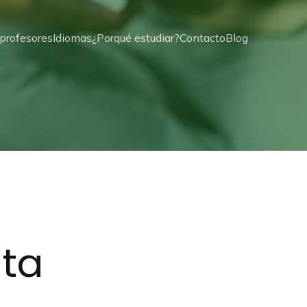
profesores
Idiomas
¿Porqué estudiar?
Contacto
Blog
ta