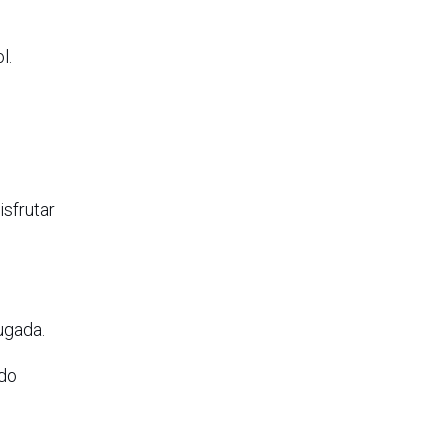
l.
isfrutar
ugada.
ndo