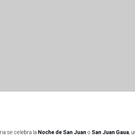
ria se celebra la
Noche de San Juan
o
San Juan Gaua
, 