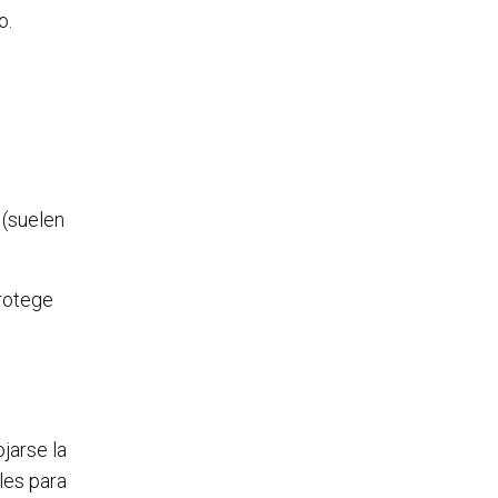
o.
 (suelen
protege
jarse la
les para