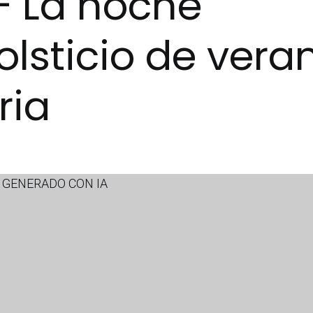
– La noche
olsticio de vera
ria