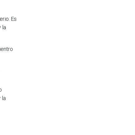
erio. Es
 la
uentro
a
o
 la